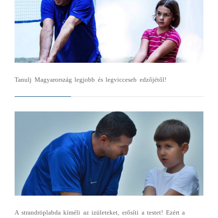
Tanulj Magyarország legjobb és legvicceseb edzőjétől!
A strandröplabda kíméli az izületeket, erősíti a testet! Ezért a